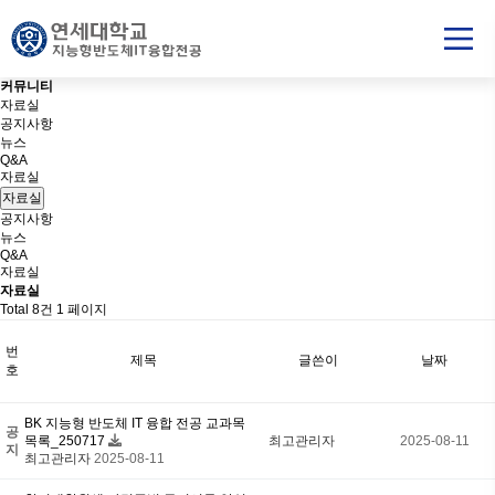
커
뮤
니
티
자료실
공지사항
뉴스
Q&A
자료실
자료실
공지사항
뉴스
Q&A
자료실
자료실
Total 8건
1 페이지
번
제목
글쓴이
날짜
호
BK 지능형 반도체 IT 융합 전공 교과목
공
목록_250717
최고관리자
2025-08-11
지
최고관리자
2025-08-11